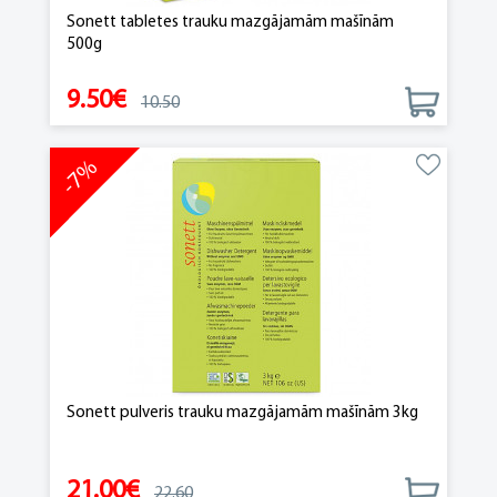
Sonett tabletes trauku mazgājamām mašīnām
500g
9.50€
10.50
-7%
Sonett pulveris trauku mazgājamām mašīnām 3kg
21.00€
22.60