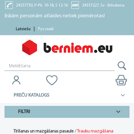
24337730, P-Pk. 10-18, S 12-16
24337227, Sv - Brīvdiena
skām personām atlaides netiek piemērotas!
Latviešu
Русский
PREČU KATALOGS
FILTRI
/
Trauku mazgāšana
Tīrīšanas un mazgāšanas pasaule