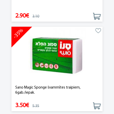
2.90€
3.10
-35%
Sano Magic Sponge švammītes traipiem,
6gab./iepak.
3.50€
5.35