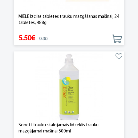
MIELE Izcilas tabletes trauku mazgāšanas mašīnai, 24
tabletes, 488g
5.50€
9.90
Sonett trauku skalojamais līdzeklis trauku
mazgājamai mašīnai 500ml