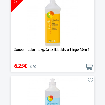
-7%
Sonett trauku mazgāšanas līdzeklis ar kliņģerītēm 1l
6.25€
6.70