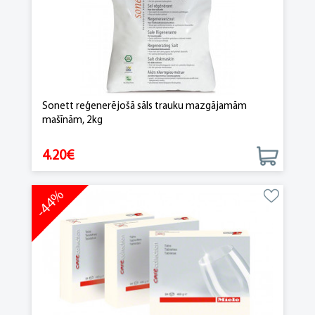
Sonett reģenerējošā sāls trauku mazgājamām
mašīnām, 2kg
4.20€
-44%