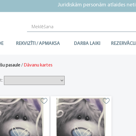
Juridiskām personām atlaides netie
DE
REKVIZĪTI / APMAKSA
DARBA LAIKI
REZERVĀCIJ
/
Dāvanu kartes
īšu pasaule
t: