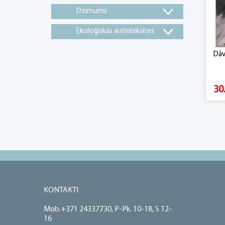
Dzimums
Ekoloģiskās autiņbiksītes
Dāv
30
KONTAKTI
Mob.+371 24337730, P-Pk. 10-18, S 12-
16