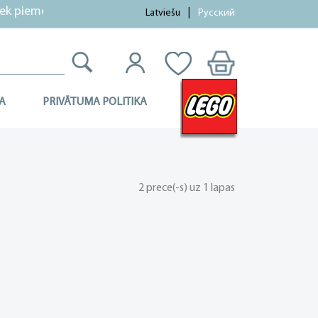
k piemērotas!
Latviešu
Русский
A
PRIVĀTUMA POLITIKA
2 prece(-s) uz 1 lapas