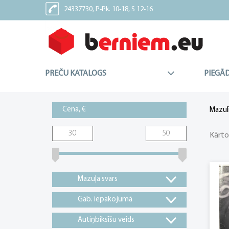
24337730, P-Pk. 10-18, S 12-16
24337227, Sv - Brīvdiena
PREČU KATALOGS
PIEGĀ
Cena, €
Mazul
Kārto
Mazuļa svars
Gab. iepakojumā
Autiņbiksīšu veids