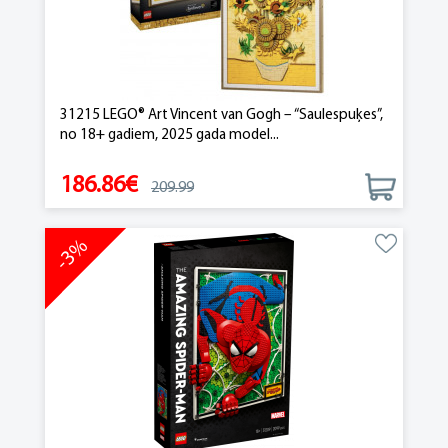
31215 LEGO® Art Vincent van Gogh – “Saulespuķes”,
no 18+ gadiem, 2025 gada model...
186.86€
209.99
-3%