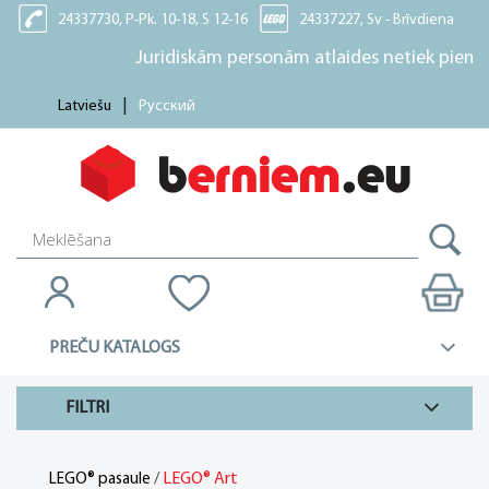
24337730, P-Pk. 10-18, S 12-16
24337227, Sv - Brīvdiena
Juridiskām personām atlaides netiek piemērotas!
Latviešu
Русский
PREČU KATALOGS
FILTRI
/
LEGO® Art
LEGO® pasaule