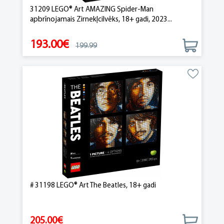
31209 LEGO® Art AMAZING Spider-Man
apbrīnojamais Zirnekļcilvēks, 18+ gadi, 2023...
193.00€
199.99
# 31198 LEGO® Art The Beatles, 18+ gadi
205.00€