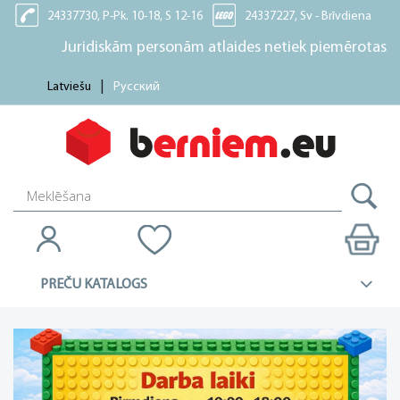
24337730, P-Pk. 10-18, S 12-16
24337227, Sv - Brīvdiena
Juridiskām personām atlaides netiek piemērotas!
Latviešu
Русский
PREČU KATALOGS