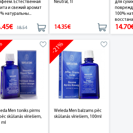
феем. Естественная
Neutral, 1l
для сухих
ита и свежий аромат
поврежд
% натуральны...
100% на
восстана.
.45€
14.70
14.35€
18.54
4%
-21%
eda Men toniks pirms
Weleda Men balzams pēc
pēc skūšanās vīriešiem,
skūšanās vīriešiem, 100ml
 ml