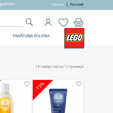
mērotas!
Latviešu
Русский
PRIVĀTUMA POLITIKA
14 товар(-ов) на 1 странице
-15%