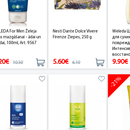
EDA For Men Želeja
Nesti Dante Dolce Vivere
Weleda Ш
as mazgāšanai - ādai un
Firenze Ziepes, 250 g
для сухих
dai, 100ml, Art. 9567
поврежд
Интенси
восстано
20€
5.60€
9.90€
10.50
6.10
-21%