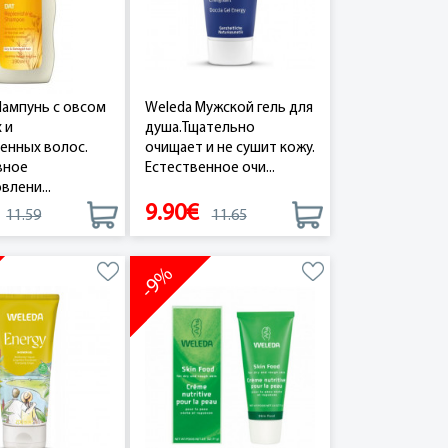
ампунь с овсом
Weleda Мужской гель для
 и
душа.Тщательно
енных волос.
очищает и не сушит кожу.
вное
Естественное очи...
влени...
9.90€
11.59
11.65
-9%