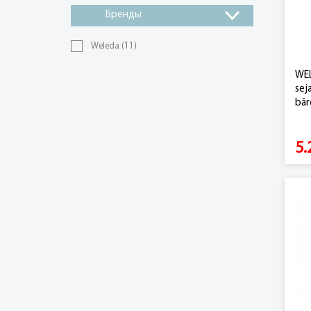
Бренды
Weleda
(11)
WEL
sej
bār
5.