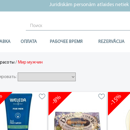
Juridiskām personām atlaides netiek pie
АВКА
ОПЛАТА
РАБОЧЕЕ ВРЕМЯ
REZERVĀCIJA
/
Мир мужчин
красоты
ировать:
0%
-15%
-8%