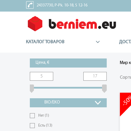
24337730, P-Pk. 10-18, S 12-16
24337227, Sv - Brīvdiena
КАТАЛОГ ТОВАРОВ
ДОСТ
Цена, €
Мир 
Сорт
-5
BIO/EKO
Нет
(1)
Есть
(13)