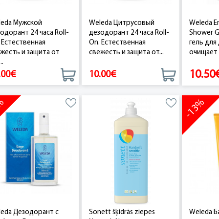
eda Мужской
Weleda Цитрусовый
Weleda E
одорант 24 часа Roll-
дезодорант 24 часа Roll-
Shower 
 Естественная
On. Естественная
гель для
жесть и защита от
свежесть и защита от...
очищает 
..
10.50
.00€
10.00€
7%
-13%
eda Дезодорант с
Sonett šķidrās ziepes
Weleda Б