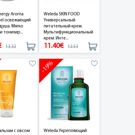
nergy Aroma
Weleda SKIN FOOD
Gel освежающий
Универсальный
 душа. Мягко
питательный крем.
и тонизир...
Мультифункциональный
крем. Инте...
€
11.40€
13.32
12.53
-19%
альзам с овсом
Weleda Укрепляющий