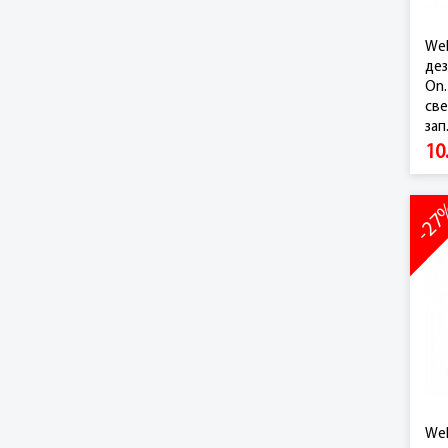
Wel
дез
On.
све
зап.
10
-2
Wel