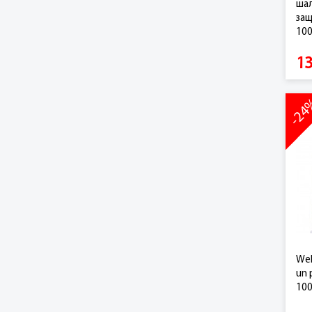
шал
защ
100
13
-2
Wel
un 
100