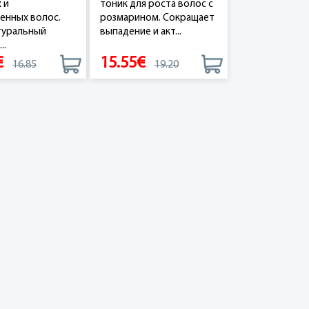
 и
тоник для роста волос с
енных волос.
розмарином. Сокращает
туральный
выпадение и акт...
..
€
15.55€
16.85
19.20