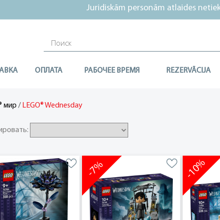
Juridiskām personām atlaides netiek 
АВКА
ОПЛАТА
РАБОЧЕЕ ВРЕМЯ
REZERVĀCIJA
/
LEGO® Wednesday
® мир
ировать:
-10%
-7%