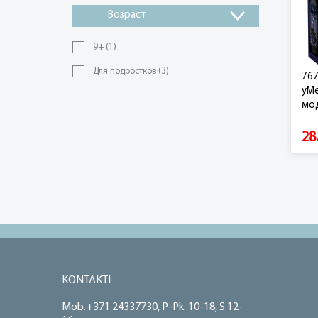
Возраст
9+
(1)
Для подростков
(3)
767
yMel
мод
28
KONTAKTI
Mob.+371 24337730, P-Pk. 10-18, S 12-