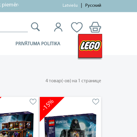
piemērotas!
Latviešu
Русский
PRIVĀTUMA POLITIKA
4 товар(-ов) на 1 странице
-15%