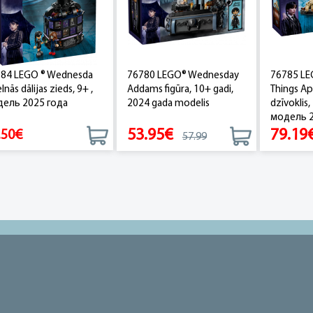
84 LEGO ® Wednesda
76780 LEGO® Wednesday
76785 L
nās dālijas zieds, 9+ ,
Addams figūra, 10+ gadi,
Things Ap
ель 2025 года
2024 gada modelis
dzīvoklis,
модель 20
53.95€
79.19
.50€
57.99