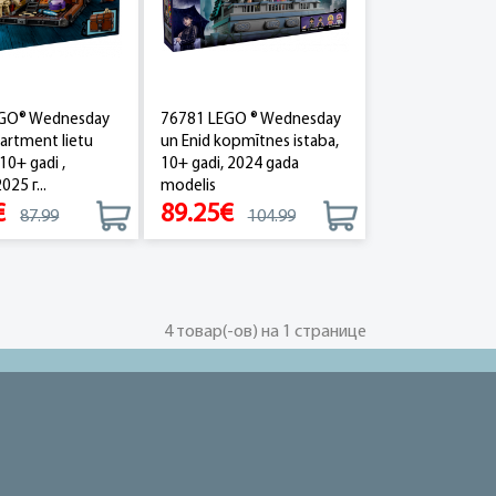
EGO® Wednesday
76781 LEGO ® Wednesday
artment lietu
un Enid kopmītnes istaba,
 10+ gadi ,
10+ gadi, 2024 gada
25 г...
modelis
€
89.25€
87.99
104.99
4 товар(-ов) на 1 странице