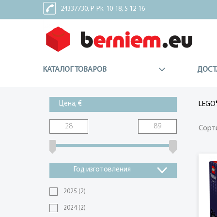
24337730, P-Pk. 10-18, S 12-16
24337227, Sv - Brīvdiena
КАТАЛОГ ТОВАРОВ
ДОСТ
Цена, €
LEGO
Сорт
Год изготовления
2025
(2)
2024
(2)