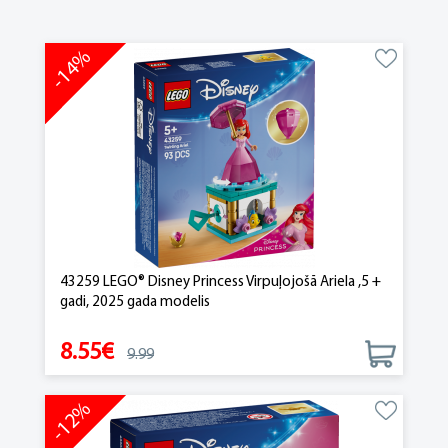
-14%
43259 LEGO® Disney Princess Virpuļojošā Ariela ,5 +
gadi, 2025 gada modelis
8.55€
9.99
-12%