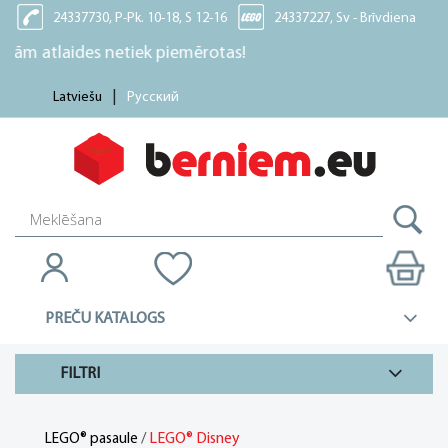
24337730, P-Pk. 10-18, S 12-16
24337227, Sv - Brīvdiena
ides netiek piemērotas!
Latviešu
Русский
PREČU KATALOGS
FILTRI
/
LEGO® Disney
LEGO® pasaule