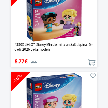
43303 LEGO® Disney Mini Jasmīna un Salātlapiņa , 5+
gadi, 2026 gada modelis
8.77€
9.99
-10%