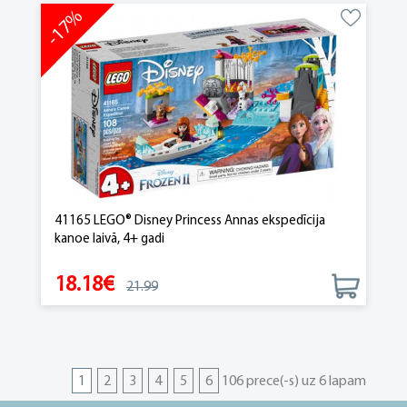
-17%
41165 LEGO® Disney Princess Annas ekspedīcija
kanoe laivā, 4+ gadi
18.18€
21.99
1
2
3
4
5
6
106 prece(-s) uz 6 lapam