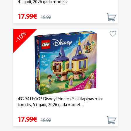
4+ gadi, 2026 gada modelis
17.99€
19.99
-10%
43294 LEGO® Disney Princess Salātlapiņas mini
tornītis, 5+ gadi, 2026 gada model...
17.99€
19.99