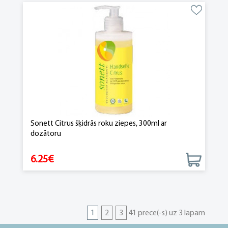
Sonett Citrus šķidrās roku ziepes, 300ml ar
dozātoru
6.25€
1
2
3
41 prece(-s) uz 3 lapam