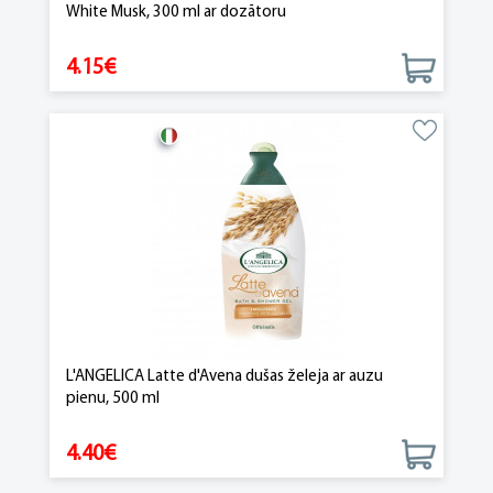
White Musk, 300 ml ar dozātoru
4.15€
L'ANGELICA Latte d'Avena dušas želeja ar auzu
pienu, 500 ml
4.40€