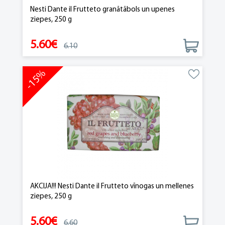
Nesti Dante il Frutteto granātābols un upenes
ziepes, 250 g
5.60€
6.10
-15%
AKCIJA!!! Nesti Dante il Frutteto vīnogas un mellenes
ziepes, 250 g
5.60€
6.60