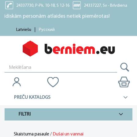
24337730, P-Pk. 10-18, S 12-16
24337227, Sv - Brīvdiena
ām personām atlaides netiek piemērotas!
Latviešu
Русский
PREČU KATALOGS
FILTRI
/
Dušai un vannai
Skaistuma pasaule