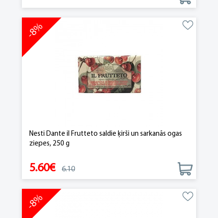
-8%
Nesti Dante il Frutteto saldie ķirši un sarkanās ogas
ziepes, 250 g
5.60€
6.10
-8%