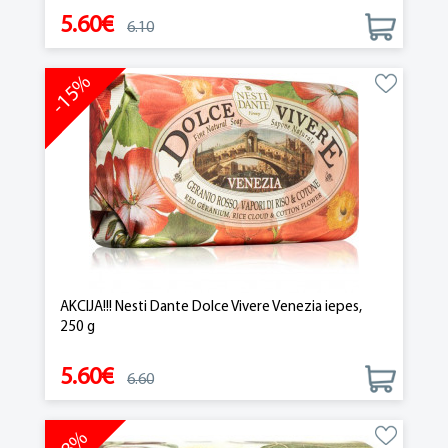
5.60€
6.10
-15%
AKCIJA!!! Nesti Dante Dolce Vivere Venezia iepes,
250 g
5.60€
6.60
-8%