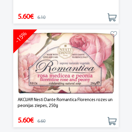
5.60€
6.10
-15%
AKCIJA!!! Nesti Dante Romantica Florences rozes un
peonijas ziepes, 250g
5.60€
6.60