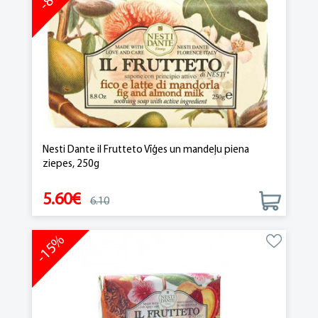
Nesti Dante il Frutteto Vīģes un mandeļu piena
ziepes, 250g
5.60€
6.10
-15%