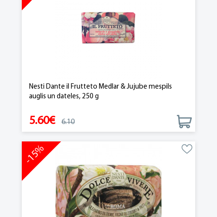
Nesti Dante il Frutteto Medlar & Jujube mespils
auglis un dateles, 250 g
5.60€
6.10
-15%