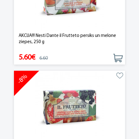
AKCIJA!!! Nesti Dante il Frutteto persiks un melone
ziepes, 250 g
5.60€
6.60
-8%